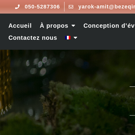
050-5287306
yarok-amit@bezeqin
Accueil
À propos
Conception d’é
Contactez nous